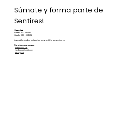
Súmate y forma parte de
Sentires!
Banco Itaú
Cuenta UY - 0015846
Cuenta USD - 0015852
Agregá tu nombre en la referencia y enviá tu comprobante.
Comunícate con nosotros:
+598 91 823 728
fundacion@sentires.uy
Instagram