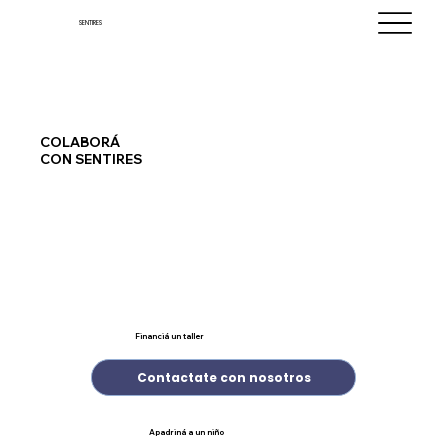
SENTIRES
COLABORÁ
CON SENTIRES
Financiá un taller
Contactate con nosotros
Apadriná a un niño