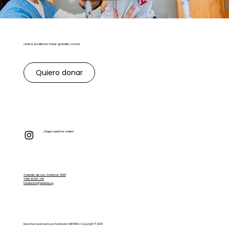
¡Juntos podemos hacer grandes cosas!
Quiero donar
¡Seguí nuestras redes!
Avenida de Las Américas 6000
+598 91 823 728
fundacion@sentires.uy
Derechos reservados por Fundación SENTIRES ▪ Copyright © 2025