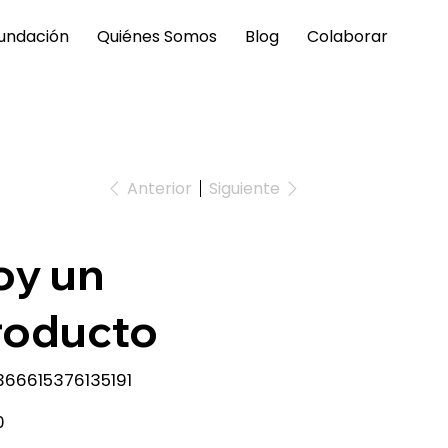
undación
Quiénes Somos
Blog
Colaborar
Anterior
Siguiente
oy un
roducto
KU
366615376135191
66615376135191
0