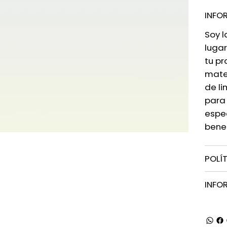
INFO
Soy l
lugar
tu p
mater
de li
para
espec
benef
POLÍ
INFO