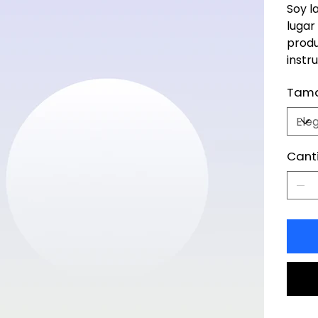
Soy l
lugar
produ
instr
Tam
Cant