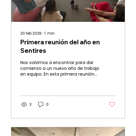
20 feb 2026
∙
1
min
Primera reunión del año en
Sentires
Nos volvimos a encontrar para dar
comienzo a un nuevo año de trabajo
en equipo. En esta primera reunión
compartimos metas, desafíos y el
rumbo que queremos construir
juntos durante este 2026. Fue un
espacio de escucha, planificación y
reflexión, donde pudimos alinear
3
0
ideas y proyectar todo lo que
queremos seguir desarrollando. Estos
encuentros nos permiten fortalecer
el equipo y renovar el compromiso
con el trabajo que hacemos cada