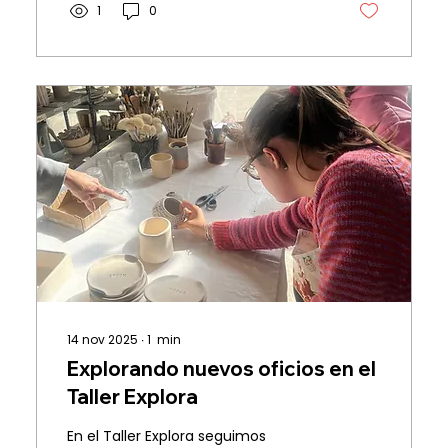
1
0
el corazón que ponen en cada día.
Porque Sentires se construye así:
con personas que sienten, suman y
transforman. 💛 ¡Vamos por mucho
más!
14 nov 2025
∙
1
min
Explorando nuevos oficios en el
Taller Explora
En el Taller Explora seguimos