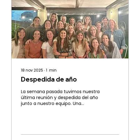
día. Vamos por un gran año.
18 nov 2025
∙
1
min
Despedida de año
La semana pasada tuvimos nuestra
última reunión y despedida del año
junto a nuestro equipo. Una
instancia hermosa para mirar todo
lo que construimos juntas y
empezar a proyectar lo que se
viene. No nos queda más que decir
un enorme GRACIAS a este equipazo
por el compromiso, la dedicación y